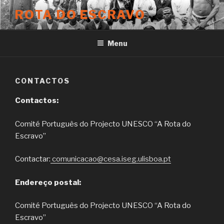
Skip
ROTA DO ESCRAVO
to
content
Menu
CONTACTOS
Contactos:
Comité Português do Projecto UNESCO “A Rota do
Escravo”
Contactar:
comunicacao@cesa.iseg.ulisboa.pt
Endereço postal:
Comité Português do Projecto UNESCO “A Rota do
Escravo”