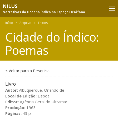
NILUS
Narrativas do Oceano Índico no Espaço Lusófono
Equipa
Início
/
Arquivo
/
Textos
Membros
Cidade do Índico:
Consultores
Projeto
Poemas
Objetivos e atividades
Metodologia
Publicações da equipa
< Voltar para a Pesquisa
Apoios e parcerias
Livro
Base de dados temática
Autor:
Albuquerque, Orlando de
Pesquisa
Local de Edição:
Lisboa
Editor:
Agência Geral do Ultramar
Índice de assuntos
Produção:
1963
Índice de autores
Páginas:
43 p.
Índice de títulos