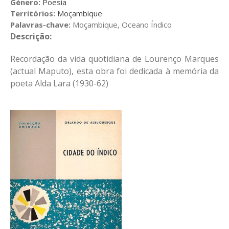
Género:
Poesia
Territórios:
Moçambique
Outros
Palavras-chave:
Moçambique, Oceano Índico
Projetos anteriores
Descrição:
NNPC
Recordação da vida quotidiana de Lourenço Marques
NEVIS
(actual Maputo), esta obra foi dedicada à memória da
Ligações
poeta Alda Lara (1930-62)
Colóquio
Contatos
Conferencias organizadas pelo
NILUS – Faculdade de Letras