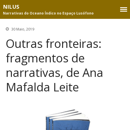
NILUS
Narrativas do Oceano Índico no Espaço Lusófono
Equipa
30 Maio, 2019
Membros
Outras fronteiras:
Consultores
Projeto
fragmentos de
Objetivos e atividades
narrativas, de Ana
Metodologia
Publicações da equipa
Mafalda Leite
Apoios e parcerias
Base de dados temática
Pesquisa
Índice de assuntos
Índice de autores