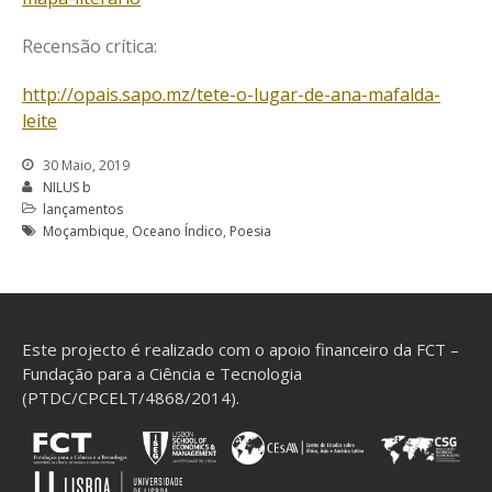
Estudos sobre o Oceano
Índico: Antologia de textos
Recensão crítica:
teóricos
http://opais.sapo.mz/tete-o-lugar-de-ana-mafalda-
Colóquio Internacional
leite
Oceano Índico: circulações e
representações
30 Maio, 2019
CineGrafias Moçambicanas –
NILUS b
2019
lançamentos
Outras fronteiras: fragmentos
Moçambique
,
Oceano Índico
,
Poesia
de narrativas, de Ana Mafalda
Leite
Este projecto é realizado com o apoio financeiro da FCT –
Fundação para a Ciência e Tecnologia
(PTDC/CPCELT/4868/2014).
Fevereiro 2020
Dezembro 2019