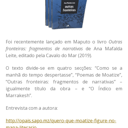
Índice de títulos
Outros
Projetos anteriores
NNPC
NEVIS
Foi recentemente lançado em Maputo o livro
Outras
Ligações
fronteiras: fragmentos de narrativas
de Ana Mafalda
Colóquio
Leite, editado pela Cavalo do Mar (2019).
Contatos
O texto divide-se em quatro secções: “Como se a
manhã do tempo despertasse”, “Poemas de Moatize”,
“Outras fronteiras: fragmentos de narrativas” –
igualmente título da obra – e “O Índico em
Marrakesh”.
Entrevista com a autora:
Conferencias organizadas pelo
http://opais.sapo.mz/quero-que-moatize-figure-no-
NILUS – Faculdade de Letras
mapa-literario