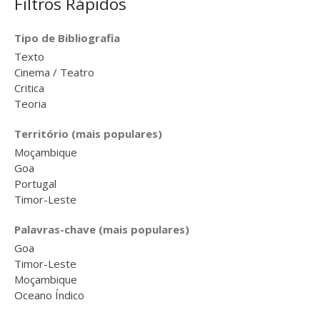
Filtros Rápidos
Outros
Tipo de Bibliografia
Projetos anteriores
Texto
NNPC
Cinema / Teatro
NEVIS
Critica
Teoria
Ligações
Colóquio
Território (mais populares)
Contatos
Moçambique
Goa
Portugal
Timor-Leste
Palavras-chave (mais populares)
Goa
Timor-Leste
Moçambique
Oceano Índico
Conferencias organizadas pelo
NILUS – Faculdade de Letras