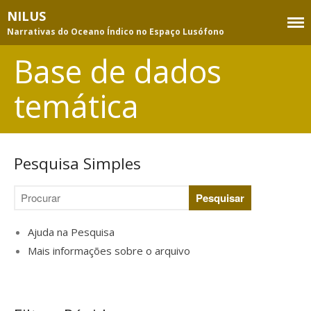
NILUS
Narrativas do Oceano Índico no Espaço Lusófono
Equipa
Base de dados
Membros
temática
Consultores
Projeto
Objetivos e atividades
Metodologia
Pesquisa Simples
Publicações da equipa
Apoios e parcerias
Base de dados temática
Ajuda na Pesquisa
Pesquisa
Mais informações sobre o arquivo
Índice de assuntos
Índice de autores
Índice de títulos