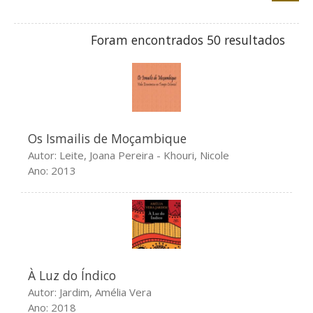
Índice de autores
Índice de títulos
Foram encontrados 50 resultados
Outros
Projetos anteriores
NNPC
NEVIS
Os Ismailis de Moçambique
Ligações
Autor: Leite, Joana Pereira - Khouri, Nicole
Colóquio
Ano: 2013
Contatos
À Luz do Índico
Autor: Jardim, Amélia Vera
Ano: 2018