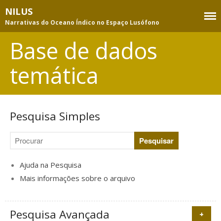
NILUS
Narrativas do Oceano Índico no Espaço Lusófono
Base de dados
Equipa
temática
Membros
Consultores
Projeto
Pesquisa Simples
Objetivos e atividades
Metodologia
Publicações da equipa
Ajuda na Pesquisa
Apoios e parcerias
Mais informações sobre o arquivo
Base de dados temática
Pesquisa
Pesquisa Avançada
Índice de assuntos
+