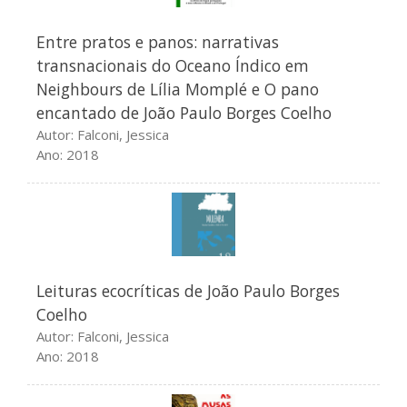
Dezembro 2016
Entre pratos e panos: narrativas
transnacionais do Oceano Índico em
Neighbours de Lília Momplé e O pano
conferências
encantado de João Paulo Borges Coelho
congressos
Autor: Falconi, Jessica
Ano: 2018
Fórum
lançamentos
Prémios
publicações
Sem categoria
Leituras ecocríticas de João Paulo Borges
Seminários
Coelho
workshops
Autor: Falconi, Jessica
Ano: 2018