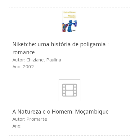
Conferencias organizadas pelo
NILUS – Faculdade de Letras
Estudos sobre o Oceano
Índico: Antologia de textos
teóricos
Colóquio Internacional
Niketche: uma história de poligamia :
Oceano Índico: circulações e
romance
representações
Autor: Chiziane, Paulina
CineGrafias Moçambicanas –
Ano: 2002
2019
Outras fronteiras: fragmentos
de narrativas, de Ana Mafalda
Leite
A Natureza e o Homem: Moçambique
Autor: Promarte
Ano:
Fevereiro 2020