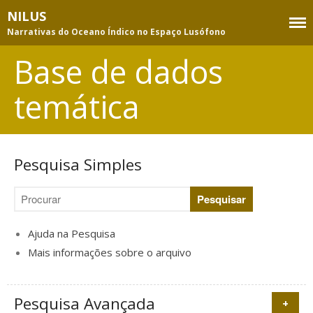
NILUS
Narrativas do Oceano Índico no Espaço Lusófono
Base de dados
Equipa
temática
Membros
Consultores
Projeto
Pesquisa Simples
Objetivos e atividades
Metodologia
Publicações da equipa
Ajuda na Pesquisa
Apoios e parcerias
Mais informações sobre o arquivo
Base de dados temática
Pesquisa
Pesquisa Avançada
Índice de assuntos
+