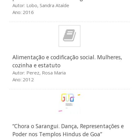
Conferencias organizadas pelo
Autor: Lobo, Sandra Ataíde
NILUS – Faculdade de Letras
Ano: 2016
Estudos sobre o Oceano
Índico: Antologia de textos
teóricos
Colóquio Internacional
Oceano Índico: circulações e
representações
Alimentação e codificação social. Mulheres,
CineGrafias Moçambicanas –
cozinha e estatuto
2019
Autor: Perez, Rosa Maria
Outras fronteiras: fragmentos
Ano: 2012
de narrativas, de Ana Mafalda
Leite
“Chora o Sarangui. Dança, Representações e
Poder nos Templos Hindus de Goa”
Fevereiro 2020