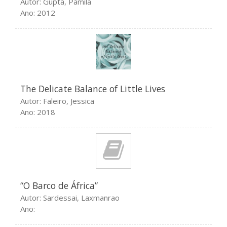
Autor: Gupta, Pamila
Dezembro 2016
Ano: 2012
conferências
congressos
The Delicate Balance of Little Lives
Fórum
Autor: Faleiro, Jessica
lançamentos
Ano: 2018
Prémios
publicações
Sem categoria
Seminários
workshops
“O Barco de África”
Autor: Sardessai, Laxmanrao
Ano: