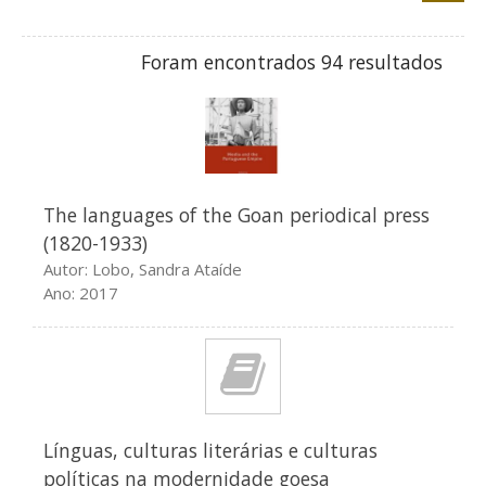
Índice de autores
Índice de títulos
Foram encontrados 94 resultados
Outros
Projetos anteriores
NNPC
NEVIS
The languages of the Goan periodical press
Ligações
(1820-1933)
Colóquio
Autor: Lobo, Sandra Ataíde
Contatos
Ano: 2017
Línguas, culturas literárias e culturas
políticas na modernidade goesa