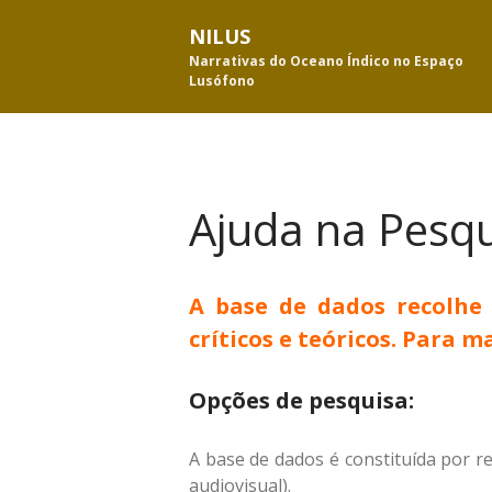
NILUS
Narrativas do Oceano Índico no Espaço
Lusófono
Ajuda na Pesq
A base de dados recolhe 
críticos e teóricos. Para 
Opções de pesquisa:
A base de dados é constituída por ref
audiovisual).