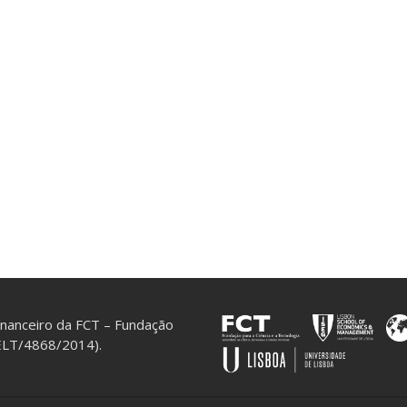
inanceiro da FCT – Fundação
CELT/4868/2014).