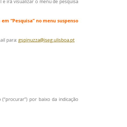
Fevereiro 2020
l e irá visualizar o menu de pesquisa
Dezembro 2019
Setembro 2019
do em “Pesquisa” no menu suspenso
Julho 2019
Maio 2019
ail para:
gspinuzza@iseg.ulisboa.pt
Janeiro 2019
Dezembro 2018
Novembro 2018
Setembro 2018
Junho 2018
Maio 2018
Outubro 2017
 (“procurar”) por baixo da indicação
Setembro 2017
Junho 2017
Março 2017
Fevereiro 2017