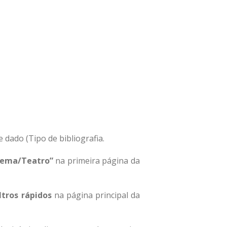
Conferencias organizadas pelo
NILUS – Faculdade de Letras
Estudos sobre o Oceano
Índico: Antologia de textos
teóricos
Colóquio Internacional
Oceano Índico: circulações e
representações
CineGrafias Moçambicanas –
2019
Outras fronteiras: fragmentos
 dado (Tipo de bibliografia.
de narrativas, de Ana Mafalda
Leite
inema/Teatro”
na primeira página da
iltros rápidos
na página principal da