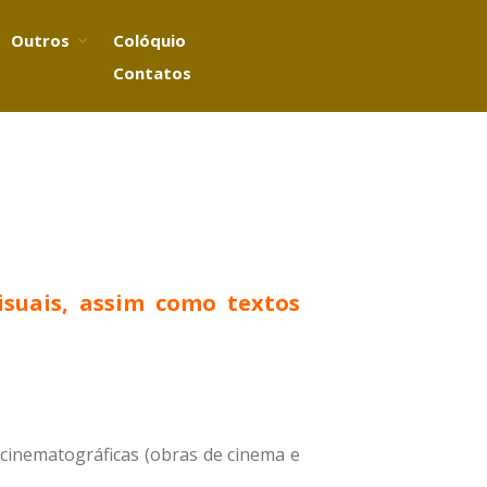
Outros
Colóquio
Contatos
Equipa
Membros
Consultores
Projeto
Objetivos e atividades
isuais, assim como textos
Metodologia
Publicações da equipa
Apoios e parcerias
Base de dados temática
Pesquisa
 e cinematográficas (obras de cinema e
Índice de assuntos