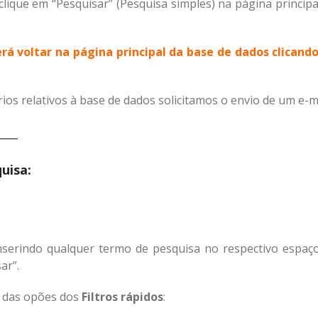
clique em “Pesquisar” (Pesquisa simples) na página principa
erá voltar na página principal da base de dados clican
os relativos à base de dados solicitamos o envio de um e-m
____
uisa:
nserindo qualquer termo de pesquisa no respectivo espaço
ar”.
a das opões dos
Filtros rápidos
: