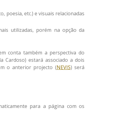
Dezembro 2016
, poesia, etc.) e visuais relacionadas
ais utilizadas, porém na opção da
conferências
congressos
 em conta também a perspectiva do
Fórum
a Cardoso) estará associado a dois
lançamentos
m o anterior projecto (
NEVIS
) será
Prémios
publicações
Sem categoria
Seminários
omaticamente para a página com os
workshops