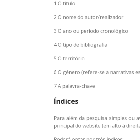
1 O título
2 O nome do autor/realizador
3 O ano ou período cronológico
4 O tipo de bibliografia
5 O território
6 O género (refere-se a narrativas e
7 A palavra-chave
Índices
Para além da pesquisa simples ou 
principal do website (em alto à direit
Poderá optar por três índices: