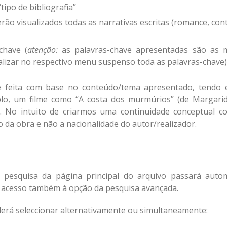
ipo de bibliografia”
erão visualizados todas as narrativas escritas (romance, conto
chave (
atenção:
as palavras-chave apresentadas são as m
alizar no respectivo menu suspenso toda as palavras-chave)
 é feita com base no conteúdo/tema apresentado, tendo
plo, um filme como “A costa dos murmúrios” (de Margarid
. No intuito de criarmos uma continuidade conceptual co
 da obra e não a nacionalidade do autor/realizador.
 pesquisa da página principal do arquivo passará aut
á acesso também à opção da pesquisa avançada.
erá seleccionar alternativamente ou simultaneamente: