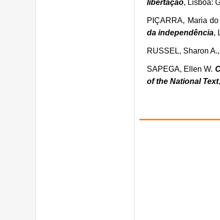
libertação
, Lisboa:
PIÇARRA, Maria do
da independência
,
RUSSEL, Sharon A.,
SAPEGA, Ellen W.
C
of the National Text