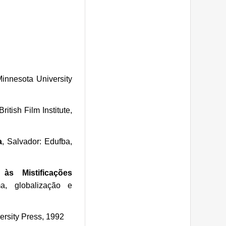
innesota University
ritish Film Institute,
a
, Salvador: Edufba,
s Mistificações
, globalização e
ersity Press, 1992