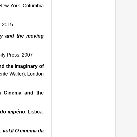
 New York. Columbia
, 2015
ory and the moving
ity Press, 2007
nd the imaginary of
ite Waller).
London
n Cinema and the
 do
império
, Lisboa:
vol.II O cinema da