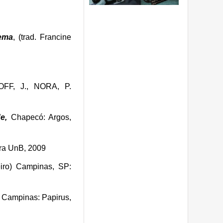
ema
, (trad. Francine
FF, J., NORA, P.
e,
Chapecó: Argos,
tora UnB, 2009
eiro) Campinas, SP:
 Campinas: Papirus,