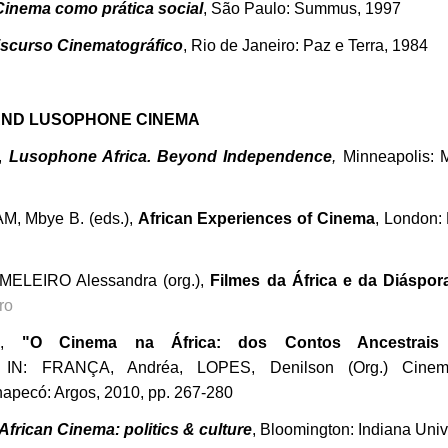
Cinema como prática social
, São Paulo: Summus, 1997
iscurso Cinematográfico
, Rio de Janeiro: Paz e Terra, 1984
AND LUSOPHONE CINEMA
,
Lusophone Africa. Beyond Independence
,
Minneapolis: M
M, Mbye B. (eds.),
African Experiences of Cinema
, London: B
ELEIRO Alessandra (org.),
Filmes da África e da Diáspor
ro
d,
"O Cinema na África: dos Contos Ancestrais à
IN: FRANÇA, Andréa, LOPES, Denilson (Org.) Cinema
Chapecó: Argos, 2010, pp. 267-280
African Cinema: politics & culture
, Bloomington: Indiana Univ