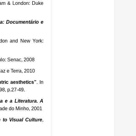
am & London: Duke
a: Documentário e
ndon and New York:
ulo: Senac, 2008
az e Terra, 2010
tric aesthetics”
. In
8, p.27-49.
 e a Literatura. A
ade do Minho, 2001
 to Visual Culture
,