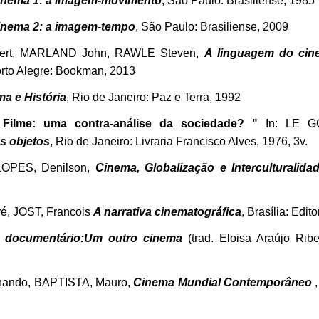
inema 1: a imagem-movimento
, São Paulo: Brasiliense, 1985
inema 2: a imagem-tempo
, São Paulo: Brasiliense, 2009
rt, MARLAND John, RAWLE Steven,
A linguagem do cin
orto Alegre: Bookman, 2013
a e História
, Rio de Janeiro: Paz e Terra, 1992
Filme: uma contra-análise da sociedade? "
In: LE GO
os objetos
, Rio de Janeiro: Livraria Francisco Alves, 1976, 3v.
LOPES, Denilson,
Cinema, Globalização e Interculturalidad
, JOST, Francois
A narrativa cinematográfica
, Brasília: Edi
 documentário:Um outro cinema
(trad. Eloisa Araújo Rib
ando, BAPTISTA, Mauro,
Cinema Mundial Contemporâneo
,