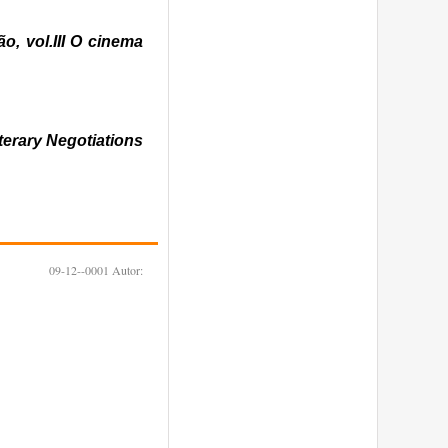
, vol.III O cinema
terary Negotiations
09-12--0001
Autor: