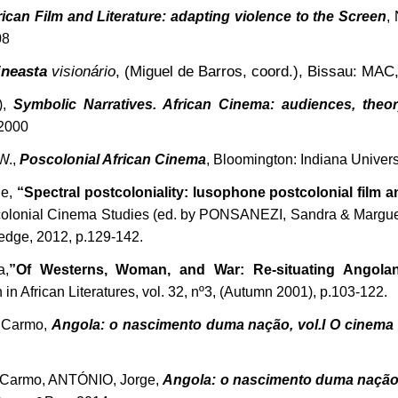
rican Film and Literature: adapting violence to the Screen
,
08
ineasta
visionário
, (Miguel de Barros, coord.), Bissau: MAC
),
Symbolic Narratives. African Cinema: audiences, the
 2000
W.,
Poscolonial African Cinema
, Bloomington: Indiana Univers
de,
“Spectral postcoloniality: lusophone postcolonial film a
colonial Cinema Studies (ed. by PONSANEZI, Sandra & Marguer
edge, 2012, p.129-142.
a,
”Of Westerns, Woman, and War: Re-situating Angola
 in African Literatures, vol. 32, nº3, (Autumn 2001), p.103-122.
 Carmo,
Angola: o nascimento duma nação, vol.I O cinema
 Carmo, ANTÓNIO, Jorge,
Angola: o nascimento duma nação, 