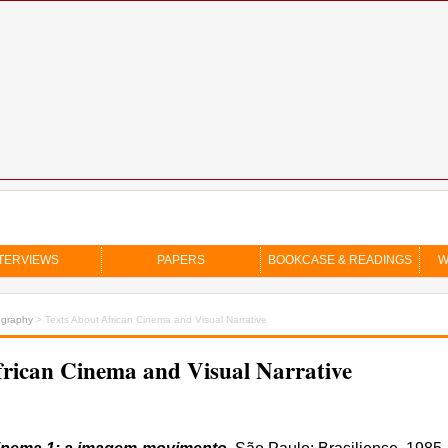
TERVIEWS
PAPERS
BOOKCASE & READINGS
W
ography
> Texts About African Cinema and Visual Narrative
frican Cinema and Visual Narrative