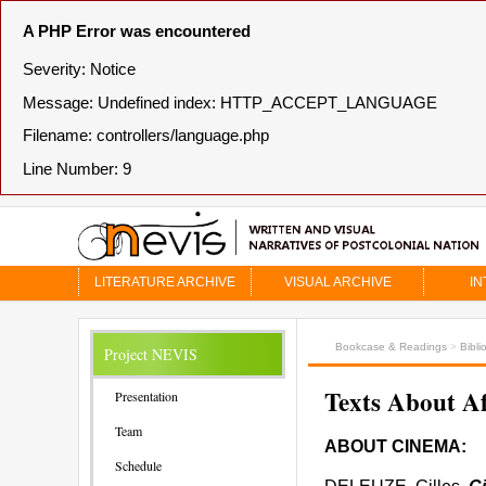
A PHP Error was encountered
Severity: Notice
Message: Undefined index: HTTP_ACCEPT_LANGUAGE
Filename: controllers/language.php
Line Number: 9
LITERATURE ARCHIVE
VISUAL ARCHIVE
IN
Bookcase & Readings
>
Bibli
Project NEVIS
Texts About A
Presentation
Team
ABOUT CINEMA:
Schedule