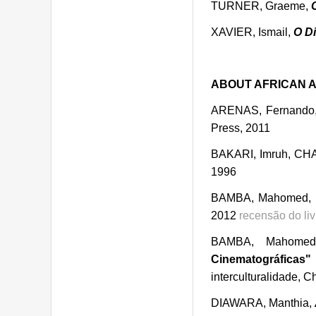
TURNER, Graeme,
XAVIER, Ismail,
O D
ABOUT AFRICAN 
ARENAS, Fernando
Press, 2011
BAKARI, Imruh, CHA
1996
BAMBA, Mahomed, M
2012
recensão do liv
BAMBA, Mahome
Cinematográficas"
interculturalidade, 
DIAWARA, Manthia,