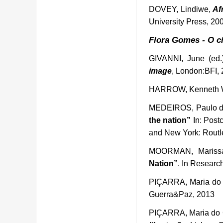
DOVEY, Lindiwe,
Af
University Press, 20
Flora Gomes - O c
GIVANNI, June (ed.
image
, London:BFI,
HARROW, Kenneth 
MEDEIROS, Paulo 
the nation”
In: Post
and New York: Routl
MOORMAN, Mariss
Nation”
. In Research
PIÇARRA, Maria do
Guerra&Paz, 2013
PIÇARRA, Maria do