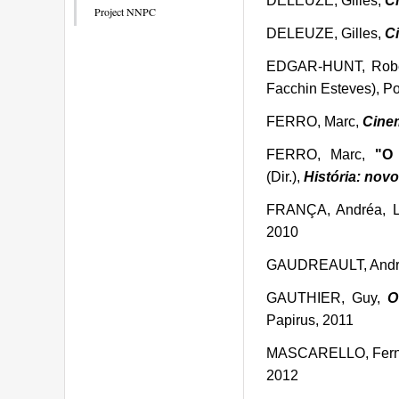
DELEUZE, Gilles,
C
Project NNPC
DELEUZE, Gilles,
C
EDGAR-HUNT, Robe
Facchin Esteves), P
FERRO, Marc,
Cinem
FERRO, Marc,
"O 
(Dir.),
História: nov
FRANÇA, Andréa, 
2010
GAUDREAULT, André
GAUTHIER, Guy,
O
Papirus, 2011
MASCARELLO, Fern
2012