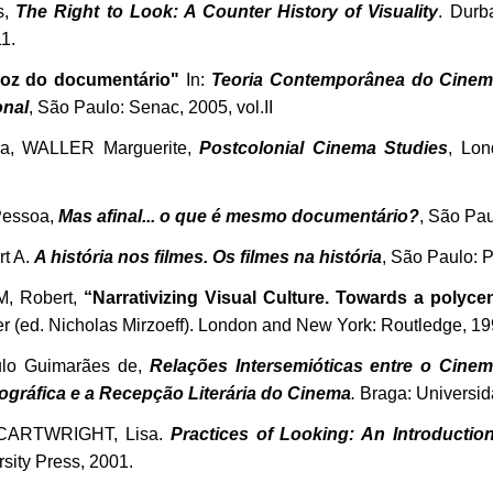
s,
The Right to Look: A Counter History of Visuality
.
Durb
1.
voz do documentário"
In:
Teoria Contemporânea do Cinem
onal
, São Paulo: Senac, 2005, vol.II
a, WALLER Marguerite,
Postcolonial Cinema Studies
, Lo
essoa,
Mas afinal... o que é mesmo documentário?
, São Pa
t A.
A história nos filmes. Os filmes na história
, São Paulo: P
M, Robert,
“Narrativizing Visual Culture. Towards a polycen
r (ed. Nicholas Mirzoeff).
London and New York: Routledge, 199
lo Guimarães de,
Relações Intersemióticas entre o Cinema
gráfica e a Recepção Literária do Cinema
.
Braga: Universid
 CARTWRIGHT, Lisa.
Practices of Looking: An Introduction
rsity Press, 2001.