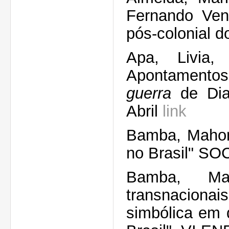
Fernando Vend
pós-colonial 
Apa, Livia,
Apontament
guerra
de Dia
Abril
link
Bamba, Mahome
no Brasil" SO
Bamba, Ma
transnacionai
simbólica em 