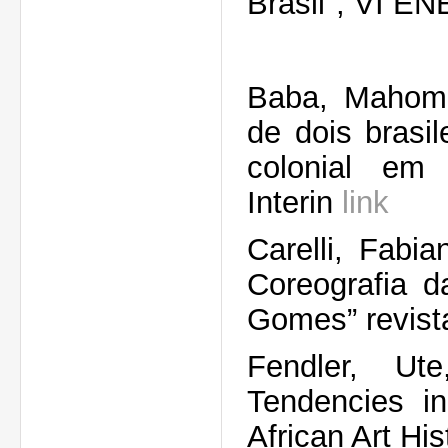
Brasil", VI 
Baba, Mahomed
de dois brasi
colonial em
Interin
link
Carelli, Fabi
Coreografia d
Gomes” revista
Fendler, U
Tendencies i
African Art Hi