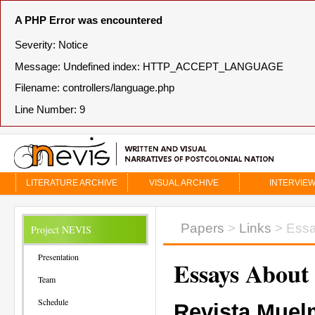
A PHP Error was encountered
Severity: Notice
Message: Undefined index: HTTP_ACCEPT_LANGUAGE
Filename: controllers/language.php
Line Number: 9
LITERATURE ARCHIVE
VISUAL ARCHIVE
INTERVIE
Papers
>
Links
> Essa
Project NEVIS
Presentation
Essays About
Team
Schedule
Revista Mue