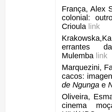
França, Alex 
colonial: out
Crioula
link
Krakowska,Kam
errantes d
Mulemba
link
Marquezini, Fa
cacos: image
de Ngunga
e
N
Oliveira, Esm
cinema moça