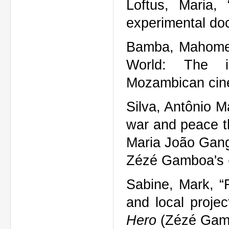
Loftus, Maria,
experimental do
Bamba, Mahomed
World: The in
Mozambican cine
Silva, Antônio M
war and peace th
Maria João Gan
Zézé Gamboa's
Sabine, Mark, “R
and local projec
Hero
(Zézé Gamb