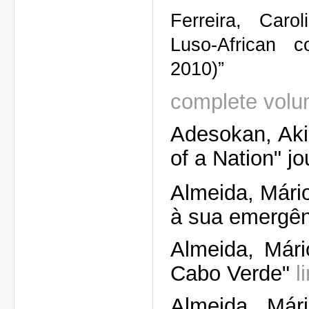
Ferreira, Carol
Luso-African c
2010)”
complete volu
Adesokan, Aki
of a Nation" j
Almeida, Mário
à sua emergê
Almeida, Már
Cabo Verde"
l
Almeida, Már