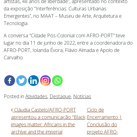
artistas, 48 anos de liberdade”, apresentado no contexto
da exposição “Interferências: Culturas Urbanas
Emergentes”, no MAAT – Museu de Arte, Arquitetura e
Tecnologia.
A conversa “Cidade Pós-Colonial com AFRO-PORT” teve
lugar no dia 11 de junho de 2022, entre a coordenadora do
AFRO-PORT, Iolanda Évora, Flávio Almada e Apolo de
Carvalho.
Posted in
Atividades
,
Destaque
,
Notícias
Navegação nos Posts
Cláudia Castelo/AFRO-PORT
Ciclo de
apresentou a comunicação “Black
Encerramento |
images matter: Africans in the
Conclusão do
archive and the imperial
projeto AFRO-