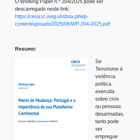
O Working Paper n.º 204/2025 pode ser
descarregado neste link:
https://cesa.rc.iseg.ulisboa.pt/wp-
content/uploads/2025/06/WP-204-2025.pdf
Resumo:
Se
Terrorismo é
violência
política
exercida
sobre civis
ou pessoas
desarmadas,
tanto pode
ser
empregue