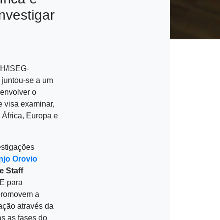
nvestigar
CH/ISEG-
, juntou-se a um
senvolver o
e visa examinar,
 África, Europa e
estigações
njo Orovio
 Staff
UE para
promovem a
vação através da
s as fases do