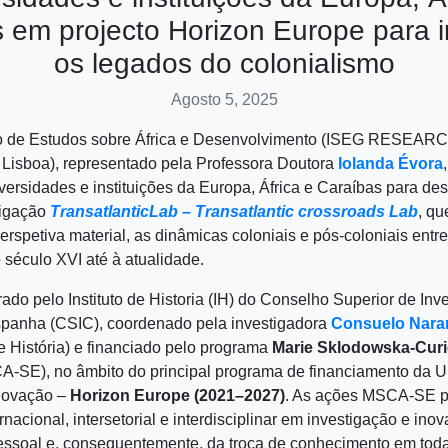
 em projecto Horizon Europe para i
os legados do colonialismo
Agosto 5, 2025
o de Estudos sobre África e Desenvolvimento (ISEG RESEAR
 Lisboa), representado pela Professora Doutora
Iolanda Évora
versidades e instituições da Europa, África e Caraíbas para de
tigação
TransatlanticLab – Transatlantic crossroads Lab
, qu
erspetiva material, as dinâmicas coloniais e pós-coloniais entre
século XVI até à atualidade.
rado pelo Instituto de Historia (IH) do Conselho Superior de Inv
Espanha (CSIC), coordenado pela investigadora
Consuelo Nara
de História) e financiado pelo programa
Marie Sklodowska-Curie
-SE), no âmbito do principal programa de financiamento da 
inovação –
Horizon Europe (2021–2027)
. As ações MSCA-SE 
nacional, intersetorial e interdisciplinar em investigação e ino
essoal e, consequentemente, da troca de conhecimento em toda