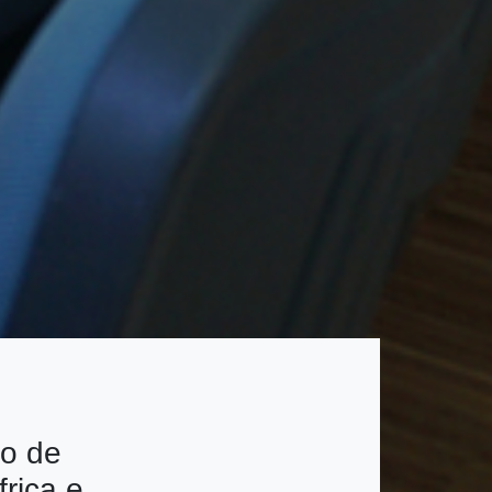
io de
frica e