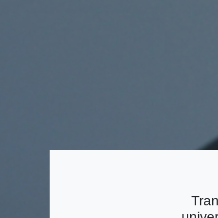
Tran
univer