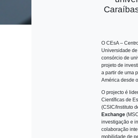
Caraíbas
O CEsA – Centr
Universidade de
consórcio de uni
projeto de inves
a partir de uma p
América desde o 
O projecto é lide
Científicas de 
(CSIC/Instituto 
Exchange
(MSCA
investigação e 
colaboração inter
mobilidade de p