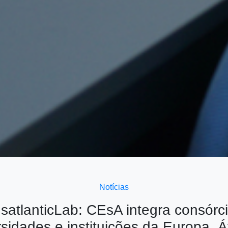
Notícias
satlanticLab: CEsA integra consórc
sidades e instituições da Europa, Á