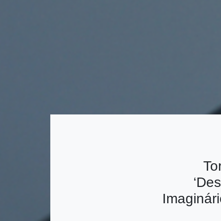
To
‘Des
Imaginári