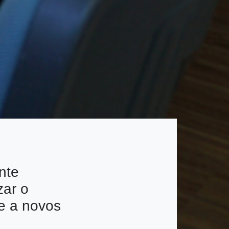
nte
zar o
te a novos