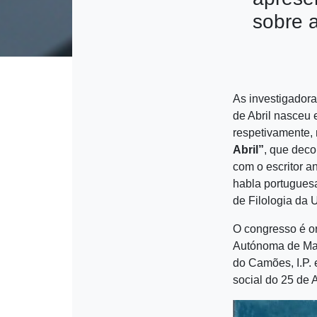
sobre a
As investigador
de Abril nasceu 
respetivamente,
Abril”
, que deco
com o escritor a
habla portuguesa
de Filologia da
O congresso é o
Autónoma de Mad
do Camões, I.P. 
social do 25 de A