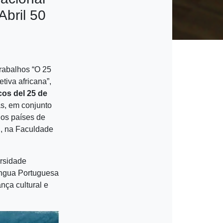
Abril 50
rabalhos “O 25
tiva africana”,
os del 25 de
as, em conjunto
los países de
h, na Faculdade
rsidade
íngua Portuguesa
nça cultural e