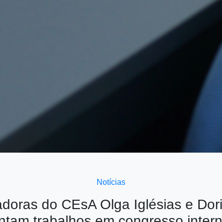
Notícias
adoras do CEsA Olga Iglésias e Dor
ntam trabalhos em congresso intern