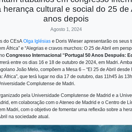
 herança cultural e social do 25 de 
anos depois
Agosto 1, 2024
as do CEsA
Olga Iglésias
e Doris Wieser apresentarão os seus t
em África” e “Alegrias e cravos murchos: O 25 de Abril em perspe
 no
Congresso Internacional “Portugal 50 Anos Después: Ec
rrerá entre os dias 16 e 18 de outubro de 2024, em Madri. Amb
ngolano João Melo, compõem a Mesa 6 – “El 25 de Abril desde 
: África”, que terá lugar no dia 17 de outubro, das 11h45 às 13
 Universidade Complutense de Madri.
rganizado pela Universidade Complutense de Madrid e a Unive
rid, em colaboração com o Ateneo de Madrid e o Centro de L
em Madri, com o objetivo de fomentar uma reflexão sobre a hera
bril na sociedade atual.