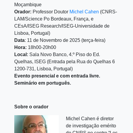
Moçambique
Orador:
Professor Doutor
Michel Cahen
(CNRS-
LAM/Science Po Bordeaux, França, e
CEsA/ISEG Research/ISEG-Universidade de
Lisboa, Portugal)
Data
: 11 de Novembro de 2025 (terça-feira)
Hora:
18h00-20h00
Local:
Sala Novo Banco, 4.º Piso do Ed.
Quelhas, ISEG (Entrada pela Rua do Quelhas 6
1200-731, Lisboa, Portugal)
Evento presencial e com entrada livre.
Seminário em português.
Sobre o orador
Michel Cahen é diretor
de investigação emérito
do CNRS no centro “Les