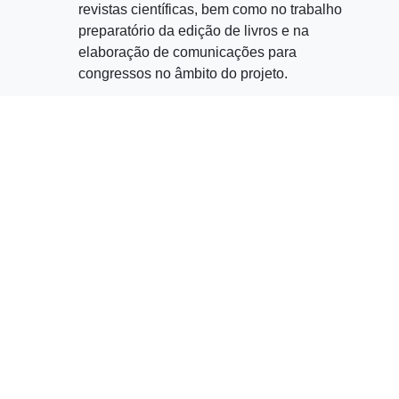
revistas científicas, bem como no trabalho
preparatório da edição de livros e na
elaboração de comunicações para
congressos no âmbito do projeto.
Legislação e regulamentação aplicável
:
Estatuto do Bolseiro de Investigação, aprovado
pela Lei nº 40/2004, de 18 de agosto com
alterações do DL nº 65/2024 e anteriores), e o
Regulamento de Bolsas de Investigação da
FCT, I.P.
, consolidado em 2025 (em vigor a
25/12/2025).
Local de trabalho
: O trabalho será desenvolvido
preferencialmente no Centro de Estudos sobre
África e Desenvolvimento, no Instituto Superior
de Economia e Gestão, Rua Miguel Lupi, 20 em
Lisboa, Portugal, sob a orientação científica da
Professora Doutora Ana Mafalda Leite.