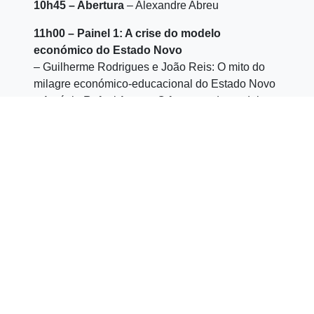
10h45 – Abertura
– Alexandre Abreu
11h00 – Painel 1: A crise do modelo
económico do Estado Novo
– Guilherme Rodrigues e João Reis: O mito do
milagre económico-educacional do Estado Novo
– António Rafael Amaro: O fracasso do modelo
de Estado Social Corporativo de Salazar e
Caetano
– Manuel Loff: “Ouvem-se já os tambores…”:
Guerra e crise de hegemonia da ditadura
salazarista (1960-74)
12h30 – Pausa para almoço
14h00 – Painel 2: PREC, economia e
participação popular
– Ricardo Noronha: A via portuguesa para o
socialismo: planos, projetos e debates (1974-76)
– Pâmela Cabreira: A autogestão em fábricas