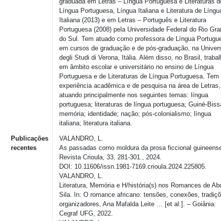
graduada em Letras – Língua Portuguesa e Literaturas d
Língua Portuguesa, Língua Italiana e Literatura de Língu
Italiana (2013) e em Letras – Português e Literatura
Portuguesa (2008) pela Universidade Federal do Rio Gr
do Sul. Tem atuado como professora de Língua Portugu
em cursos de graduação e de pós-graduação, na Univers
degli Studi di Verona, Itália. Além disso, no Brasil, traba
em âmbito escolar e universitário no ensino de Língua
Portuguesa e de Literaturas de Língua Portuguesa. Tem
experiência acadêmica e de pesquisa na área de Letras,
atuando principalmente nos seguintes temas: língua
portuguesa; literaturas de língua portuguesa; Guiné-Biss
memória; identidade; nação; pós-colonialismo; língua
italiana; literatura italiana.
Publicações
VALANDRO, L.
recentes
As passadas como moldura da prosa ficcional guineens
Revista Crioula, 33, 281-301., 2024.
DOI: 10.11606/issn.1981-7169.crioula.2024.225805.
VALANDRO, L.
Literatura, Memória e H/história(s) nos Romances de Ab
Sila. In: O romance africano: tensões, conexões, tradiçõ
organizadores, Ana Mafalda Leite … [et al.]. – Goiânia:
Cegraf UFG, 2022.