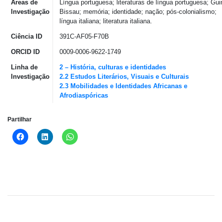
Áreas de
Língua portuguesa; literaturas de língua portuguesa; Guin
Investigação
Bissau; memória; identidade; nação; pós-colonialismo;
língua italiana; literatura italiana.
Ciência ID
391C-AF05-F70B
ORCID ID
0009-0006-9622-1749
Linha de
2 – História, culturas e identidades
Investigação
2.2 Estudos Literários, Visuais e Culturais
2.3 Mobilidades e Identidades Africanas e
Afrodiaspóricas
Partilhar
Click
Click
Click
to
to
to
share
share
share
on
on
on
Facebook
LinkedIn
WhatsApp
(Opens
(Opens
(Opens
in
in
in
new
new
new
window)
window)
window)