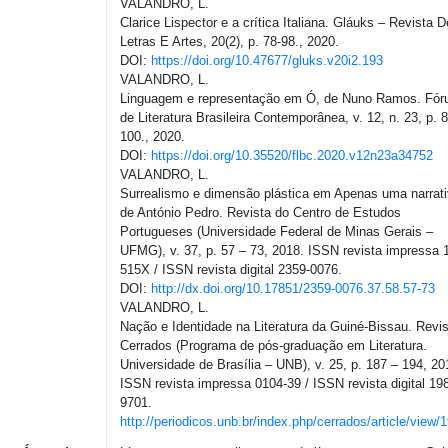
VALANDRO, L.
Clarice Lispector e a crítica Italiana. Gláuks – Revista D
Letras E Artes, 20(2), p. 78-98., 2020.
DOI:
https://doi.org/10.47677/gluks.v20i2.193
VALANDRO, L.
Linguagem e representação em Ó, de Nuno Ramos. Fó
de Literatura Brasileira Contemporânea, v. 12, n. 23, p. 8
100., 2020.
DOI:
https://doi.org/10.35520/flbc.2020.v12n23a34752
VALANDRO, L.
Surrealismo e dimensão plástica em Apenas uma narrati
de António Pedro. Revista do Centro de Estudos
Portugueses (Universidade Federal de Minas Gerais –
UFMG), v. 37, p. 57 – 73, 2018. ISSN revista impressa 
515X / ISSN revista digital 2359-0076.
DOI:
http://dx.doi.org/10.17851/2359-0076.37.58.57-73
VALANDRO, L.
Nação e Identidade na Literatura da Guiné-Bissau. Revi
Cerrados (Programa de pós-graduação em Literatura.
Universidade de Brasília – UNB), v. 25, p. 187 – 194, 20
ISSN revista impressa 0104-39 / ISSN revista digital 19
9701.
http://periodicos.unb.br/index.php/cerrados/article/view/