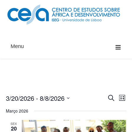
Menu
3/20/2026
 - 
8/8/2026
Evento
Ev
Pesquisar
List
Vi
Search
Selecione
Março 2026
Nav
data
and
Views
SEX
20